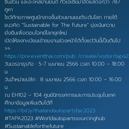
ชิ้นส่วน และอะไหล่ยานยนต์ ทั่วเอเชียมาจัดแสดงกว่า 787
คูหา
โชว์ศักยภาพศูนย์กลางชิ้นส่วนยานยนต์ระดับโลก ภายใต้
แนวคิด "Sustainable for The Future" มุ่งเน้นความ
ยั่งยืนเพื่อตอบโจทย์โลกยุคใหม่
เปิดให้ลงทะเบียนเข้าชมงานล่วงหน้าได้ตั้งแต่วันนี้เป็นต้นไป
>>
https://pre.eventthai.com/pub.../create/visitor/tapa
วันเจรจาธุรกิจ : 5-7 เมษายน 2566 เวลา 10.00 – 18.00
น.
วันจำหน่ายปลีก : 8 เมษายน 2566 เวลา 10.00 – 16.00
น.
ณ EH102 – 104 ศูนย์นิทรรศการและการประชุมไบเทค
ศึกษาข้อมูลเพิ่มเติมได้ที่
https://bit.ly/thailandautopartsfair2023
#TAPA2023 #Worldautopartssourcinghub
#Sustainableforthefuture